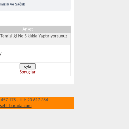
mizlik ve Sağlık
brika Temizliği
Anket
sıl Temizlik Yapılır
Temizliği Ne Sıklıkla Yaptırıyorsunuz
y
Sonuçlar
0.457.175 - Hit: 20.617.354
isehirburada.com