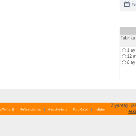
Te
Fa
Na
Fabrika 
1 ay
12 a
6 ay
Ziyaretçi: 2
a Temizliği
Referanslarımız
Hizmetlerimiz
Foto Galeri
İletişim
esk