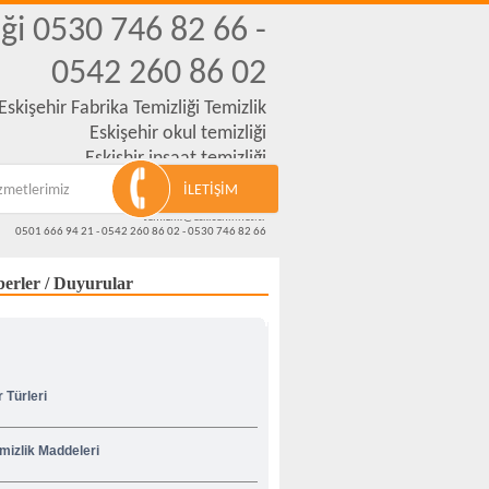
iği 0530 746 82 66 -
0542 260 86 02
Eskişehir Fabrika Temizliği Temizlik
Eskişehir okul temizliği
Eskişhir inşaat temizliği
Eskişehir merdiven temizliği
zmetlerimiz
İLETİŞİM
Vatan cad.No-70
temizlik@eskisehir.net.tr
0501 666 94 21 - 0542 260 86 02 - 0530 746 82 66
erler / Duyurular
r Türleri
mizlik Maddeleri