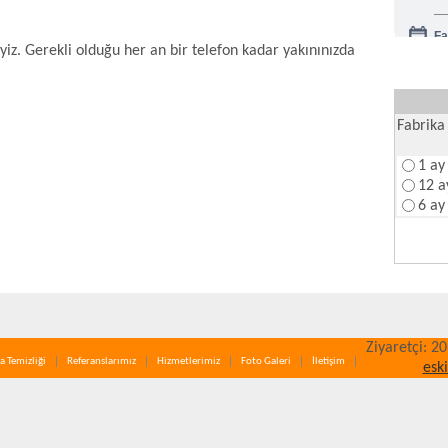
Fa
eyiz. Gerekli olduğu her an bir telefon kadar yakınınızda
Na
Fabrika 
1 ay
12 a
6 ay
Ziyaretçi: 2
a Temizliği
Referanslarımız
Hizmetlerimiz
Foto Galeri
İletişim
esk