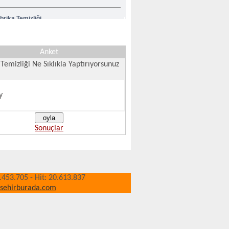
brika Temizliği
sıl Temizlik Yapılır
Anket
Temizliği Ne Sıklıkla Yaptırıyorsunuz
y
Sonuçlar
0.453.705 - Hit: 20.613.837
isehirburada.com