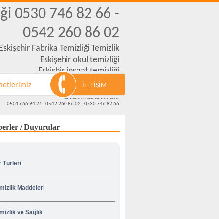
iği 0530 746 82 66 -
0542 260 86 02
Eskişehir Fabrika Temizliği Temizlik
Eskişehir okul temizliği
Eskişhir inşaat temizliği
Eskişehir merdiven temizliği
metlerimiz
İLETİŞİM
Vatan cad.No-70
temizlik@eskisehir.net.tr
0501 666 94 21 - 0542 260 86 02 - 0530 746 82 66
erler / Duyurular
r Türleri
mizlik Maddeleri
mizlik ve Sağlık