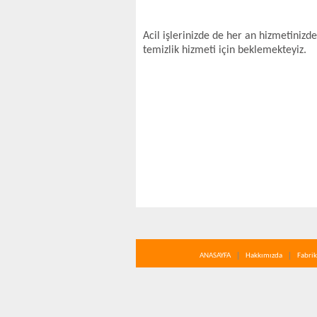
Acil işlerinizde de her an hizmetinizd
temizlik hizmeti için beklemekteyiz.
ANASAYFA
Hakkımızda
Fabrik