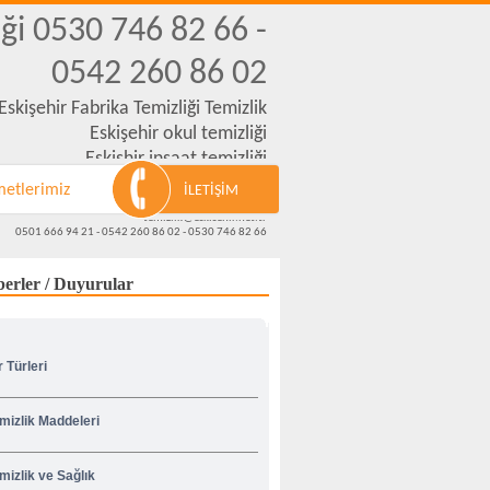
iği 0530 746 82 66 -
0542 260 86 02
Eskişehir Fabrika Temizliği Temizlik
Eskişehir okul temizliği
Eskişhir inşaat temizliği
Eskişehir merdiven temizliği
metlerimiz
İLETİŞİM
Vatan cad.No-70
temizlik@eskisehir.net.tr
0501 666 94 21 - 0542 260 86 02 - 0530 746 82 66
erler / Duyurular
r Türleri
mizlik Maddeleri
mizlik ve Sağlık