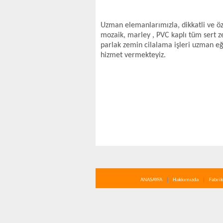
Uzman elemanlarımızla, dikkatli ve öz
mozaik, marley , PVC kaplı tüm sert ze
parlak zemin cilalama işleri uzman eği
hizmet vermekteyiz.
ANASAYFA
Hakkımızda
Fabrik