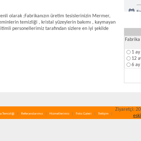
Fa
enli olarak ;Fabrikanızın üretim tesislerinizin Mermer,
minlerin temizliği , kristal yüzeylerin bakımı , kaymayan
Na
timli personellerimiz tarafından sizlere en iyi şekilde
Fabrika 
1 ay
12 a
6 ay
Ziyaretçi: 2
a Temizliği
Referanslarımız
Hizmetlerimiz
Foto Galeri
İletişim
esk