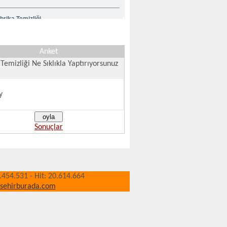
brika Temizliği
sıl Temizlik Yapılır
Anket
Temizliği Ne Sıklıkla Yaptırıyorsunuz
y
Sonuçlar
0.454.531 - Hit: 20.614.664
isehirburada.com