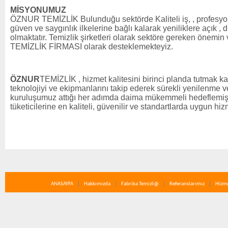
MİSYONUMUZ
ÖZNUR TEMİZLİK Bulunduğu sektörde Kaliteli iş, , profesyone
güven ve saygınlık ilkelerine bağlı kalarak yeniliklere açık , d
olmaktatır. Temizlik şirketleri olarak sektöre gereken önemi
TEMİZLİK FİRMASI olarak desteklemekteyiz.
ÖZNUR
TEMİZLİK , hizmet kalitesini birinci planda tutmak ka
teknolojiyi ve ekipmanlarını takip ederek sürekli yenilenme 
kuruluşumuz attığı her adımda daima mükemmeli hedeflemiş
tüketicilerine en kaliteli, güvenilir ve standartlarda uygun hi
ANASAYFA
Hakkımızda
Fabrika Temizliği
Referanslarımız
Hizme